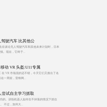
人驾驶汽车 比其他公
，过去在谈论无人驾驶汽车和其他未来计划时，日本
。现在，它终于...
移动 VR 头盔:U11专属
C 在 VR 市场混的还不错，今天它们又推出了名
，而在一周前，雷锋网...
人尝试自主学习抓取
成功的。训练机器人如何在不掉落的情况下抓住
 不过，加州大...