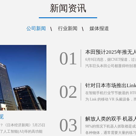
新闻资讯
公司新闻
行业新闻
媒体报道
01
本田预计2025年推无
6月9日消息，据CNET报道
汽车巨头本田公司都显得特别谨慎
02
针对日本市场推出Link
在智能手机行业节节败退的 HT
为 Link 的移动 VR 头戴设备
呢
03
解放人类的双手 机器
《日本经济新闻》5月25日
98%的情况下机器人抓取都是
人工智能(AI)等的高功能
各种物体，通常需要大量的练习。